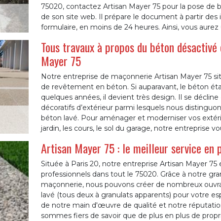
75020, contactez Artisan Mayer 75 pour la pose de 
de son site web. Il prépare le document à partir de
formulaire, en moins de 24 heures. Ainsi, vous aurez
Tous travaux à propos du béton désactivé o
Mayer 75
Notre entreprise de maçonnerie Artisan Mayer 75 situ
de revêtement en béton. Si auparavant, le béton était 
quelques années, il devient très design. Il se décline
décoratifs d’extérieur parmi lesquels nous distinguo
béton lavé. Pour aménager et moderniser vos extérieu
jardin, les cours, le sol du garage, notre entreprise 
Artisan Mayer 75 : le meilleur service en 
Située à Paris 20, notre entreprise Artisan Mayer 75 
professionnels dans tout le 75020. Grâce à notre gr
maçonnerie, nous pouvons créer de nombreux ouvrag
lavé (tous deux à granulats apparents) pour votre es
de notre main d'œuvre de qualité et notre réputation
sommes fiers de savoir que de plus en plus de propri