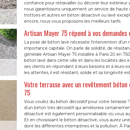
confiance pour retravailler ou décorer leur extérieu
nous garantissons uniquement un service de haute qua
trottoirs et autres en béton désactivé ou lavé excep
encore, nous vous proposons les meilleurs tarifs.
Artisan Mayer 75 répond à vos demandes 
La pose de béton lavé nécessite l’intervention d’un 
importance capitale. On parle de solidité, de résist
générale Artisan Mayer 75 installée à Paris 20 en 
béton lavé dans cette ville et dans les localités des en
ses clients en répondant à leurs besoins et à leurs ex
les attentes, il est résistant, solide et sa longévité es
Votre terrasse avec un revêtement béton d
75
Vous voulez du béton décoratif pour votre terrasse ? C
d’un béton très décoratif qui améliorera certainemen
désactivé est également personnalisable où vous aure
Et en choisissant le béton désactivé, vous aurez une 
dont les différentes intempéries et la pollution. À P