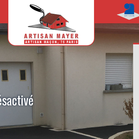
ésactivé