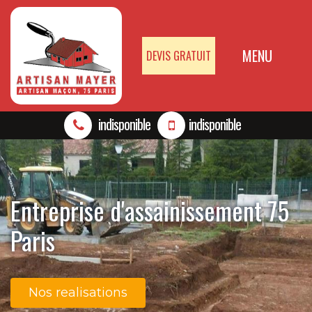
MENU
DEVIS GRATUIT
indisponible
indisponible
Entreprise d'assainissement 75
Paris
Nos realisations