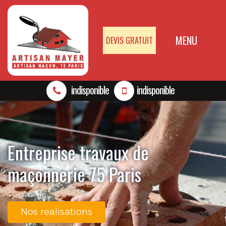
MENU
DEVIS GRATUIT
indisponible
indisponible
Entreprise travaux de
maçonnerie 75 Paris
Nos realisations