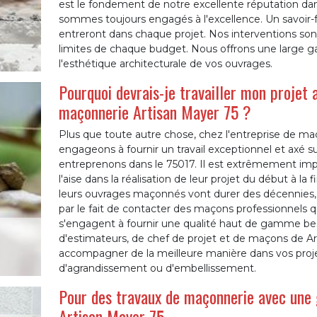
est le fondement de notre excellente réputation dan
sommes toujours engagés à l'excellence. Un savoir-fa
entreront dans chaque projet. Nos interventions sont 
limites de chaque budget. Nous offrons une large ga
l'esthétique architecturale de vos ouvrages.
Pourquoi devrais-je travailler mon projet a
maçonnerie Artisan Mayer 75 ?
Plus que toute autre chose, chez l'entreprise de ma
engageons à fournir un travail exceptionnel et axé su
entreprenons dans le 75017. Il est extrêmement imp
l'aise dans la réalisation de leur projet du début à la 
leurs ouvrages maçonnés vont durer des décennies, e
par le fait de contacter des maçons professionnels q
s'engagent à fournir une qualité haut de gamme beso
d'estimateurs, de chef de projet et de maçons de Art
accompagner de la meilleure manière dans vos proje
d'agrandissement ou d'embellissement.
Pour des travaux de maçonnerie avec une g
Artisan Mayer 75