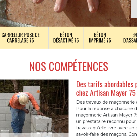
CARRELEUR POSE DE
BÉTON
BÉTON
EN
CARRELAGE 75
DÉSACTIVÉ 75
IMPRIMÉ 75
D'ASSA
NOS COMPÉTENCES
Des tarifs abordables 
chez Artisan Mayer 75
Des travaux de maçonnerie à 
Pour la réponse à chacune d
maçonnerie Artisan Mayer 75.
un prestataire reconnu pour l
travaux qu’elle livre avec un
savoir-faire des maçons. Conce