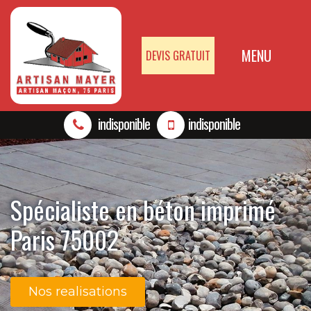
MENU
DEVIS GRATUIT
indisponible
indisponible
Spécialiste en béton imprimé
Paris 75002
Nos realisations