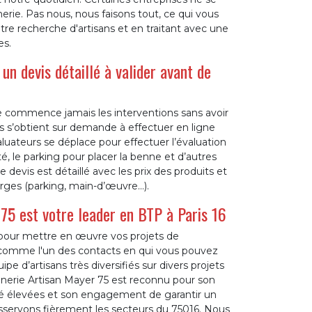
rie. Pas nous, nous faisons tout, ce qui vous
tre recherche d'artisans et en traitant avec une
es.
un devis détaillé à valider avant de
 commence jamais les interventions sans avoir
s s’obtient sur demande à effectuer en ligne
aluateurs se déplace pour effectuer l’évaluation
lité, le parking pour placer la benne et d’autres
re devis est détaillé avec les prix des produits et
arges (parking, main-d’œuvre…).
75 est votre leader en BTP à Paris 16
 pour mettre en œuvre vos projets de
 comme l'un des contacts en qui vous pouvez
pe d’artisans très diversifiés sur divers projets
nnerie Artisan Mayer 75 est reconnu pour son
ité élevées et son engagement de garantir un
desservons fièrement les secteurs du 75016. Nous