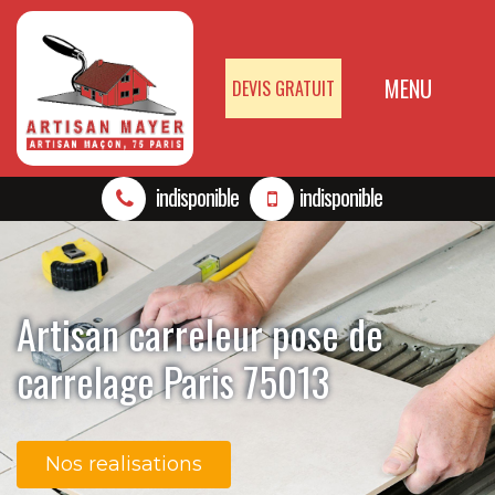
MENU
DEVIS GRATUIT
indisponible
indisponible
Artisan carreleur pose de
carrelage Paris 75013
Nos realisations