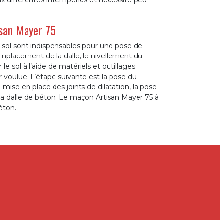
ux différentes intempéries et nécessite peu
isan Mayer 75
sol sont indispensables pour une pose de
emplacement de la dalle, le nivellement du
r le sol à l’aide de matériels et outillages
r voulue. L’étape suivante est la pose du
a mise en place des joints de dilatation, la pose
 la dalle de béton. Le maçon Artisan Mayer 75 à
éton.